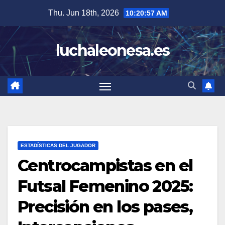
Skip
Thu. Jun 18th, 2026
10:20:58 AM
to
content
luchaleonesa.es
ESTADÍSTICAS DEL JUGADOR
Centrocampistas en el
Futsal Femenino 2025:
Precisión en los pases,