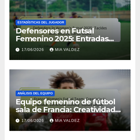
ESTADÍSTICAS DEL JUGADOR
Defensores en Futsal
Femenino 2025: Entradas
ganadas, Bloqueos, Duelos
17/06/2026
MIA VALDEZ
aéreos
ANÁLISIS DEL EQUIPO
Equipo femenino de fútbol
sala de Francia: Creatividad
en ataque, Solidez defensiva,
17/06/2026
MIA VALDEZ
Profundidad de plantilla