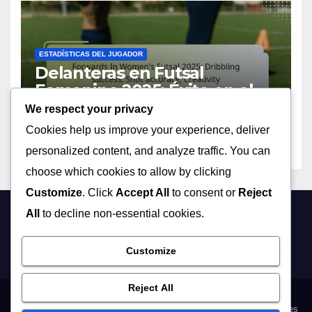
ESTADÍSTICAS DEL JUGADOR
Delanteras en Futsal
Femenino 2025: Éxito en el
regate, Precisión en el tiro,
We respect your privacy
17/06/2026
MIA VALDEZ
Creatividad
Cookies help us improve your experience, deliver
personalized content, and analyze traffic. You can
choose which cookies to allow by clicking
Customize
. Click
Accept All
to consent or
Reject
All
to decline non-essential cookies.
luchaleonesa.es
Customize
Reject All
Acerca de
Cookies y seguimiento
Tu privacidad
Términos y condiciones