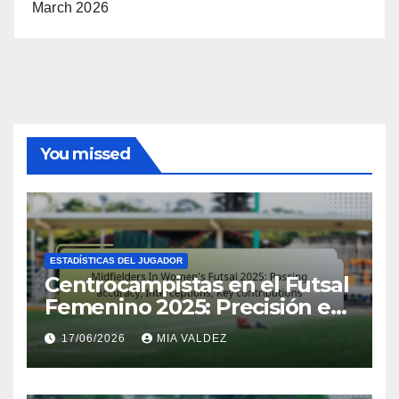
March 2026
You missed
ESTADÍSTICAS DEL JUGADOR
Centrocampistas en el Futsal
Femenino 2025: Precisión en
los pases, Intercepciones,
17/06/2026
MIA VALDEZ
Contribuciones clave