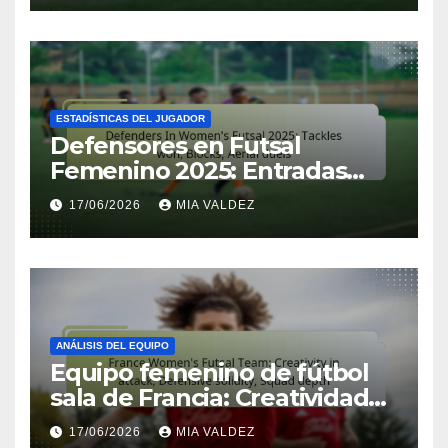
ESTADÍSTICAS DEL JUGADOR
Defensores en Futsal
Femenino 2025: Entradas
ganadas, Bloqueos, Duelos
17/06/2026
MIA VALDEZ
aéreos
ANÁLISIS DEL EQUIPO
Equipo femenino de fútbol
sala de Francia: Creatividad
en ataque, Solidez defensiva,
17/06/2026
MIA VALDEZ
Profundidad de plantilla