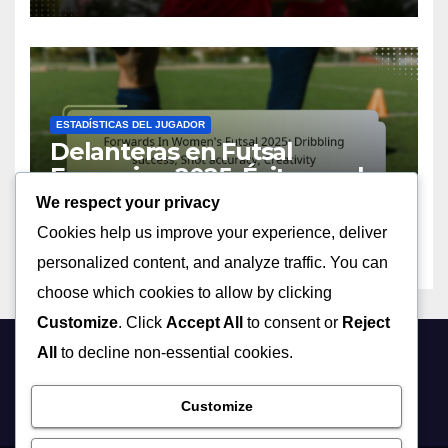
ESTADÍSTICAS DEL JUGADOR
Delanteras en Futsal
Femenino 2025: Éxito en el
regate, Precisión en el tiro,
We respect your privacy
17/06/2026
MIA VALDEZ
Creatividad
Cookies help us improve your experience, deliver
personalized content, and analyze traffic. You can
choose which cookies to allow by clicking
Customize
. Click
Accept All
to consent or
Reject
All
to decline non-essential cookies.
luchaleonesa.es
Customize