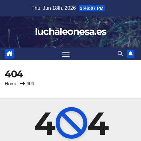
Skip
Thu. Jun 18th, 2026
2:46:07 PM
to
content
luchaleonesa.es
404
Home
404
4
4